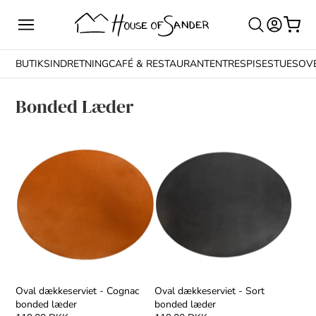
BUTIKSINDRETNING
CAFÉ & RESTAURANT
ENTRE
SPISESTUE
SOV
Bonded Læder
Oval dækkeserviet - Cognac
Oval dækkeserviet - Sort
bonded læder
bonded læder