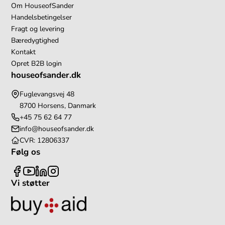
Om HouseofSander
Handelsbetingelser
Fragt og levering
Bæredygtighed
Kontakt
Opret B2B login
houseofsander.dk
Fuglevangsvej 48
8700 Horsens, Danmark
+45 75 62 64 77
info@houseofsander.dk
CVR: 12806337
Følg os
Vi støtter