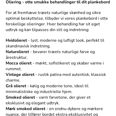
Oliering - otte smukke behandlinger til dit plankebord
For at fremhæve træets naturlige skønhed og sikre
optimal beskyttelse, tilbyder vi vores plankebord
i otte
forskellige olieringer. Hver behandling har sit eget
udtryk og kan tilpasses din stil og indretning:
Hvidolieret
- lyst, moderne og luftigt look, perfekt til
skandinavisk indretning.
Naturolieret
- bevarer træets naturlige farve og
årestruktur.
Mocca olieret
- mørkt, sofistikeret og skaber varme i
rummet.
Vintage olieret
- rustik patina med autentisk, klassisk
charme.
Grå olieret
- kølig og moderne tone, ideel til
minimalistiske og industrielle hjem.
Smoked olieret
- varm farvetone, der giver et
eksklusivt og elegant udtryk.
Mørk smoked olieret
- en endnu dybere og mørkere
nuance, der tilfører bordet ekstra eksklusivitet og