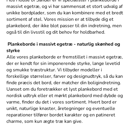
Hos House of Sander er vi specialister i plankeborde i
massivt egetræ, og vi har sammensat et stort udvalg af
unikke bordplader, som du kan kombinere med et bredt
sortiment af stel. Vores mission er at tilbyde dig et
plankebord, der ikke blot passer til din indretning, men
også til din livsstil og dit behov for holdbarhed.
Plankeborde i massivt egetræ - naturlig skønhed og
styrke
Alle vores plankeborde er fremstillet i massivt egetræ,
der er kendt for sin imponerende styrke, lange levetid
og smukke træstruktur. Vi tilbyder modeller i
forskellige størrelser, farver og designudtryk, så du kan
finde præcis det bord, der matcher din boligindretning.
Uanset om du foretrækker et lyst plankebord med et
nordisk udtryk eller et mørkt plankebord med dybde og
varme, finder du det i vores sortiment. Hvert bord er
unikt, naturlige knaster, åretegninger og eventuelle
reparationer tilfører bordet karakter og en patineret
charme, som kun ægte træ kan give.