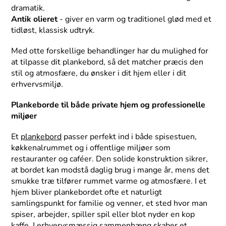
dramatik.
Antik olieret
- giver en varm og traditionel glød med et
tidløst, klassisk udtryk.
Med otte forskellige behandlinger har du mulighed for
at tilpasse dit plankebord, så det matcher præcis den
stil og atmosfære, du ønsker i dit hjem eller i dit
erhvervsmiljø.
Plankeborde til både private hjem og professionelle
miljøer
Et
plankebord
passer perfekt ind i både spisestuen,
køkkenalrummet og i offentlige miljøer som
restauranter og caféer. Den solide konstruktion sikrer,
at bordet kan modstå daglig brug i mange år, mens det
smukke træ tilfører rummet varme og atmosfære. I et
hjem bliver plankebordet ofte et naturligt
samlingspunkt for familie og venner, et sted hvor man
spiser, arbejder, spiller spil eller blot nyder en kop
kaffe. I erhvervsmæssig sammenhæng skaber et