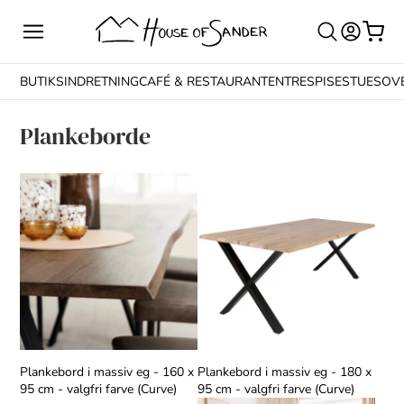
BUTIKSINDRETNING
CAFÉ & RESTAURANT
ENTRE
SPISESTUE
SOV
Plankeborde
Plankebord i massiv eg - 160 x
Plankebord i massiv eg - 180 x
95 cm - valgfri farve (Curve)
95 cm - valgfri farve (Curve)