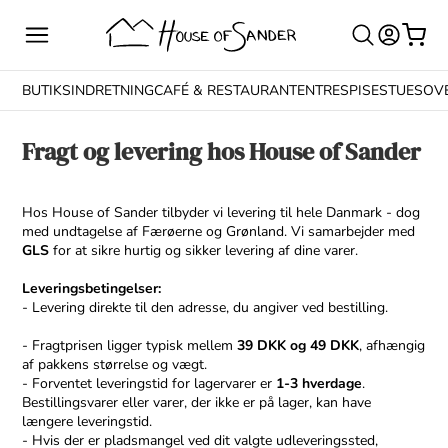
BUTIKSINDRETNING
CAFÉ & RESTAURANT
ENTRE
SPISESTUE
SOV
Fragt og levering hos House of Sander
Hos House of Sander tilbyder vi levering til hele Danmark - dog
med undtagelse af Færøerne og Grønland. Vi samarbejder med
GLS
for at sikre hurtig og sikker levering af dine varer.
Leveringsbetingelser:
- Levering direkte til den adresse, du angiver ved bestilling.
- Fragtprisen ligger typisk mellem
39 DKK og 49 DKK
, afhængig
af pakkens størrelse og vægt.
- Forventet leveringstid for lagervarer er
1-3 hverdage
.
Bestillingsvarer eller varer, der ikke er på lager, kan have
længere leveringstid.
- Hvis der er pladsmangel ved dit valgte udleveringssted,