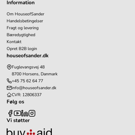
Information
Om HouseofSander
Handelsbetingelser
Fragt og levering
Bæredygtighed
Kontakt
Opret B2B login
houseofsander.dk
Fuglevangsvej 48
8700 Horsens, Danmark
+45 75 62 64 77
info@houseofsander.dk
CVR: 12806337
Følg os
Vi støtter