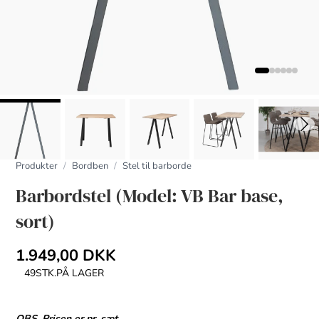
Produkter
Bordben
Stel til barborde
Barbordstel (Model: VB Bar base,
sort)
1.949,00 DKK
49
STK.
PÅ LAGER
OBS. Prisen er pr. sæt.